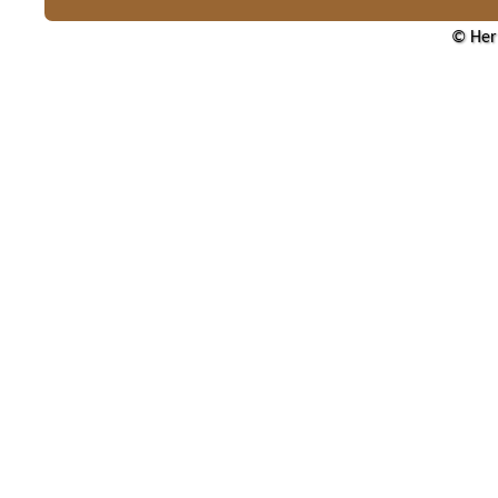
© Her 