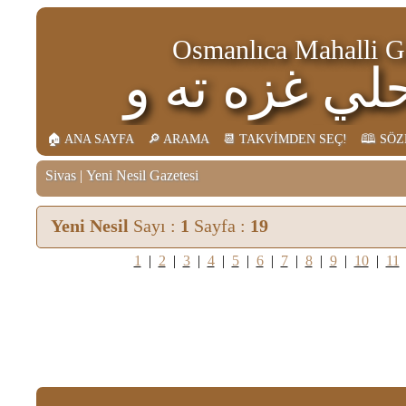
Osmanlıca Mahalli G
لي غزه ته و
ه لر
🏠︎ ANA SAYFA
🔎︎ ARAMA
📆︎ TAKVİMDEN SEÇ!
🕮 SÖ
Sivas
|
Yeni Nesil Gazetesi
Yeni Nesil
Sayı :
1
Sayfa :
19
1
|
2
|
3
|
4
|
5
|
6
|
7
|
8
|
9
|
10
|
11