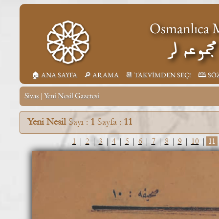
Osmanlıca M
جموعه لر
🏠︎ ANA SAYFA
🔎︎ ARAMA
📆︎ TAKVİMDEN SEÇ!
🕮 SÖ
Sivas
Yeni Nesil Gazetesi
|
Yeni Nesil
Sayı :
1
Sayfa :
11
1
|
2
|
3
|
4
|
5
|
6
|
7
|
8
|
9
|
10
|
11