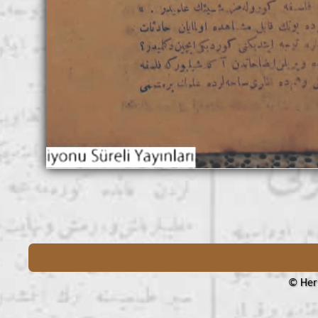
© Her 