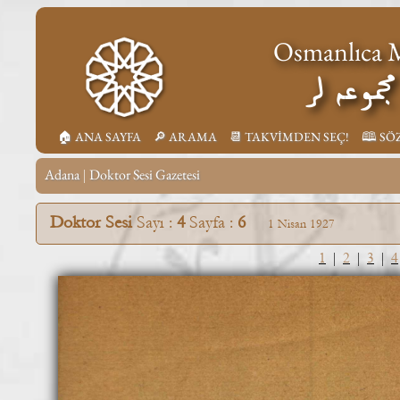
Osmanlıca M
جموعه لر
🏠︎ ANA SAYFA
🔎︎ ARAMA
📆︎ TAKVİMDEN SEÇ!
🕮 SÖ
Adana
Doktor Sesi Gazetesi
|
Doktor Sesi
Sayı :
4
Sayfa :
6
1 Nisan 1927
1
|
2
|
3
|
4