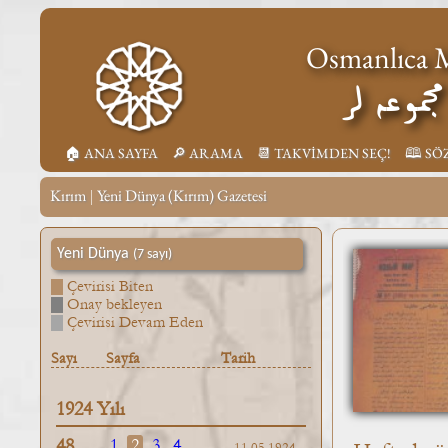
Osmanlıca M
جموعه لر
🏠︎ ANA SAYFA
🔎︎ ARAMA
📆︎ TAKVİMDEN SEÇ!
🕮 SÖ
Kırım
Yeni Dünya (Kırım) Gazetesi
|
Yeni Dünya
(7 sayı)
Çevirisi Biten
Onay bekleyen
Çevirisi Devam Eden
Sayı
Sayfa
Tarih
1924 Yılı
48
1
2
3
4