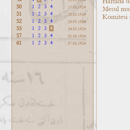
Haftada üç
11.05.1924
50
1
2
3
4
17.05.1924
Mesul muha
51
1
2
3
4
20.05.1924
Komitesi o
52
1
2
3
4
20.05.1924
53
1
2
3
4
24.05.1924
57
1
2
3
4
02.06.1924
61
1
2
3
4
07.06.1924