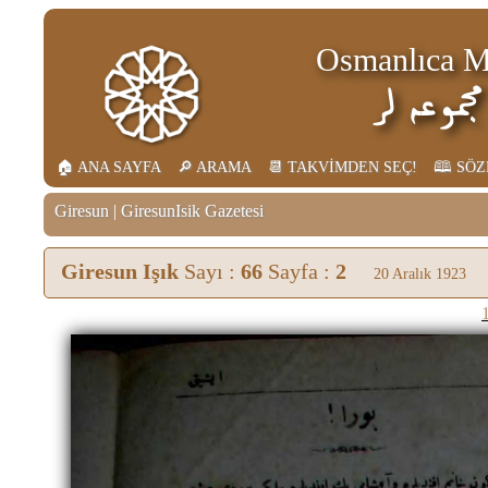
Osmanlıca Ma
جموعه لر
🏠︎ ANA SAYFA
🔎︎ ARAMA
📆︎ TAKVİMDEN SEÇ!
🕮 SÖ
Giresun
|
GiresunIsik Gazetesi
Giresun Işık
Sayı :
66
Sayfa :
2
20 Aralık 1923