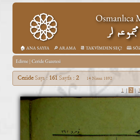
Osmanlıca M
جموعه لر
🏠︎ ANA SAYFA
🔎︎ ARAMA
📆︎ TAKVİMDEN SEÇ!
🕮 SÖ
Edirne
Ceride Gazetesi
|
Ceride
Sayı :
161
Sayfa :
2
14 Nisan 1892
1
|
2
|