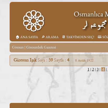
Osmanlıca M
جموعه لر
🏠︎ ANA SAYFA
🔎︎ ARAMA
📆︎ TAKVİMDEN SEÇ!
🕮 SÖ
Giresun
GiresunIsik Gazetesi
|
Giresun Işık
Sayı :
59
Sayfa :
4
8 Aralık 1922
1
|
2
|
3
|
4
|