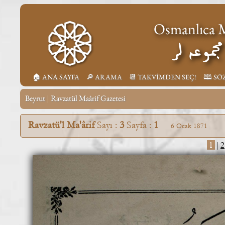
Osmanlıca M
جموعه لر
🏠︎ ANA SAYFA
🔎︎ ARAMA
📆︎ TAKVİMDEN SEÇ!
🕮 SÖ
Beyrut
Ravzatül Maârif Gazetesi
|
Ravzatü'l Ma'ârif
Sayı :
3
Sayfa :
1
6 Ocak 1871
1
|
2