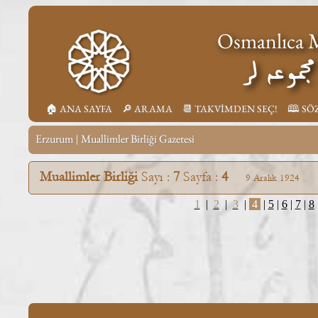
Osmanlıca M
جموعه لر
🏠︎ ANA SAYFA
🔎︎ ARAMA
📆︎ TAKVİMDEN SEÇ!
🕮 SÖ
Erzurum
Muallimler Birliği Gazetesi
|
Muallimler Birliği
Sayı :
7
Sayfa :
4
9 Aralık 1924
1
|
2
|
3
|
4
|
5
|
6
|
7
|
8