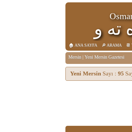
Osman
عثما
🏠︎ ANA SAYFA
🔎︎ ARAMA
📆
Mersin
|
Yeni Mersin Gazetesi
Yeni Mersin
Sayı :
95
Sa