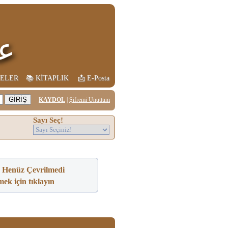
 و
TELER
📚︎ KİTAPLIK
📩︎ E-Posta
KAYDOL
|
Şifremi Unuttum
Sayı Seç!
 Henüz Çevrilmedi
ek için tıklayın