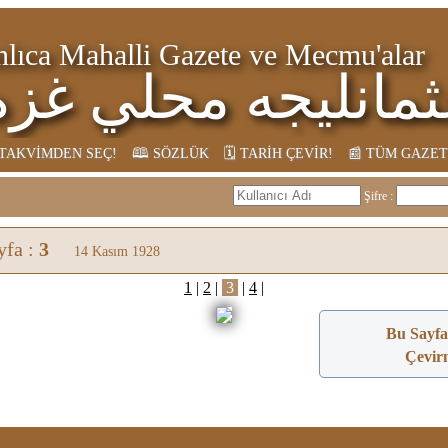
lıca Mahalli Gazete ve Mecmu'alar
نليجه محلي غزه ته
مجموعه لر
︎ TAKVİMDEN SEÇ!
🕮 SÖZLÜK
🗓︎ TARİH ÇEVİR!
📰︎ TÜM GAZE
Şifre :
yfa :
3
14 Kasım 1928
1
|
2
|
3
|
4
|
Bu Sayfa
Çevirm