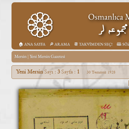
Osmanlıca M
جموعه لر
🏠︎ ANA SAYFA
🔎︎ ARAMA
📆︎ TAKVİMDEN SEÇ!
🕮 SÖ
Mersin
Yeni Mersin Gazetesi
|
Yeni Mersin
Sayı :
3
Sayfa :
1
30 Temmuz 1928