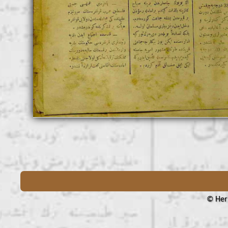
© Her 