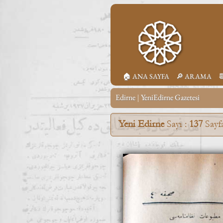
🏠︎ ANA SAYFA
🔎︎ ARAMA

Edirne
YeniEdirne Gazetesi
|
Yeni Edirne
Sayı :
137
Sayf