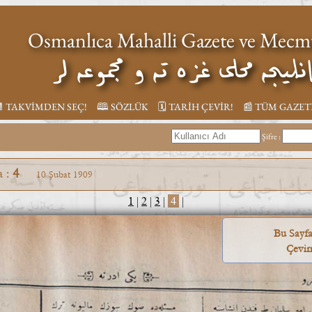
Osmanlıca Mahalli Gazete ve Mecmu
عثمانليجه محلي غزه ته و مجموعه
︎ TAKVİMDEN SEÇ!
🕮 SÖZLÜK
🗓︎ TARİH ÇEVİR!
📰︎ TÜM GAZE
Şifre :
a :
4
10 Şubat 1909
1
|
2
|
3
|
4
|
Bu Sayf
Çevir