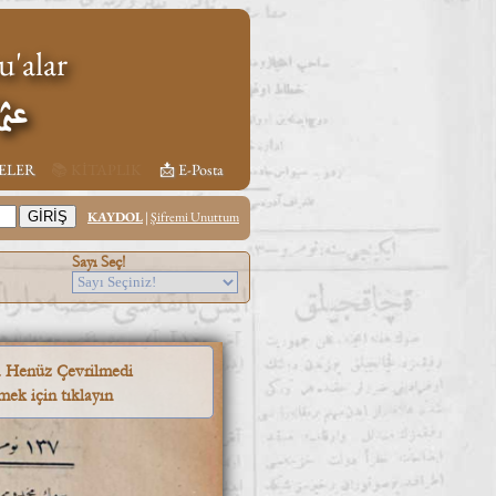
'alar
عثم
TELER
📚︎ KİTAPLIK
📩︎ E-Posta
KAYDOL
|
Şifremi Unuttum
Sayı Seç!
a Henüz Çevrilmedi
mek için tıklayın