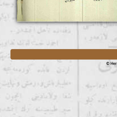
© Her 