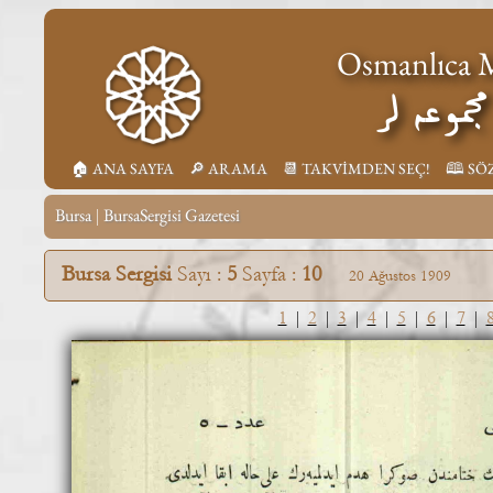
Osmanlıca M
جموعه لر
🏠︎ ANA SAYFA
🔎︎ ARAMA
📆︎ TAKVİMDEN SEÇ!
🕮 SÖ
Bursa
BursaSergisi Gazetesi
|
Bursa Sergisi
Sayı :
5
Sayfa :
10
20 Ağustos 1909
1
|
2
|
3
|
4
|
5
|
6
|
7
|