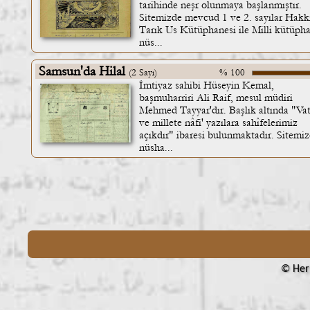
tarihinde neşr olunmaya başlanmıştır.
Sitemizde mevcud 1 ve 2. sayılar Hakk
Tarık Us Kütüphanesi ile Milli kütüph
nüs...
Samsun'da Hilal
(2 Sayı)
% 100
İmtiyaz sahibi Hüseyin Kemal,
başmuharriri Ali Raif, mesul müdiri
Mehmed Tayyar'dır. Başlık altında "Va
ve millete nâfi' yazılara sahîfelerimiz
açıkdır" ibaresi bulunmaktadır. Sitemi
nüsha...
© Her 