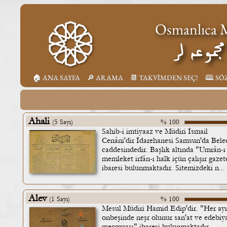
Osmanlıca M
جموعه لر
🏠︎ ANA SAYFA
🔎︎ ARAMA
📆︎ TAKVİMDEN SEÇ!
🕮 SÖ
Ahali
(5 Sayı)
% 100
Sahib-i imtiyaaz ve Müdiri İsmail
Cenâni'dir İdarehanesi Samsun'da Bele
caddesindedir. Başlık altında "Umrân-ı
memleket irfân-ı halk içün çalışır gazet
ibaresi bulunmaktadır. Sitemizdeki n...
Alev
(1 Sayı)
% 100
Mesul Müdiri Hamid Edip'dir. "Her ay
onbeşinde neşr olunur san'at ve edebiy
mecmuası" ibaresi bulunmaktadır.