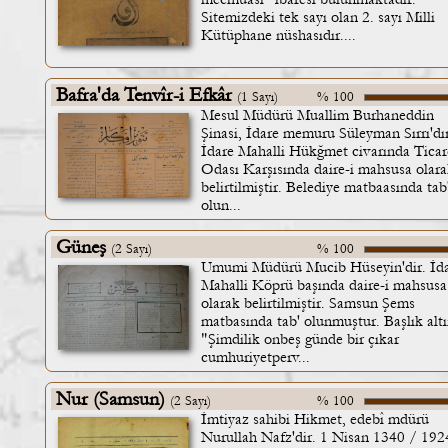
Sitemizdeki tek sayı olan 2. sayı Milli
Kütüphane nüshasıdır....
Bafra'da Tenvîr-i Efkâr
(1 Sayı)
% 100
Mesul Müdürü Muallim Burhaneddin
Şinasi, İdare memuru Süleyman Sırrı'dır
İdare Mahalli Hükğmet civarında Ticar
Odası Karşısında daire-i mahsusa olar
belirtilmiştir. Belediye matbaasında tab
olun...
Güneş
(2 Sayı)
% 100
Umumi Müdürü Mucib Hüseyin'dir. İd
Mahalli Köprü başında daire-i mahsusa
olarak belirtilmiştir. Samsun Şems
matbasında tab' olunmuştur. Başlık alt
"Şimdilik onbeş günde bir çıkar
cumhuriyetperv...
Nur (Samsun)
(2 Sayı)
% 100
İmtiyaz sahibi Hikmet, edebî mdürü
Nurullah Nafz'dir. 1 Nisan 1340 / 192